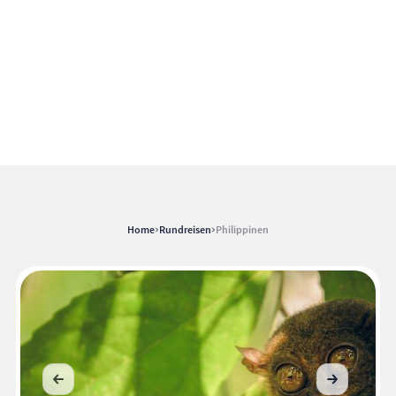
takt
Home
Rundreisen
Philippinen
sanfrage