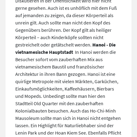
Diskutieren in der Öffentlichkeit wird hier nicht
gerne gesehen. Auch ist es unhöflich mit dem Fuß
auf jemanden zu zeigen, da dieser Körperteil als
unrein gilt. Auch sollte man nicht den Kopf des
Gegenübers berühren. Der Kopf gilt als heiliger
Körperteil – auch Kinderköpfe sollten nicht
gestreichelt oder getätschelt werden.
Hanoi
- Die
vietnamesische Hauptstadt
In Hanoi werden die
Besucher sofort vom zauberhaften Mix aus
vietnamesischem Baustil und französischer
Architektur in ihren Bann gezogen. Hanoi ist eine
quirlige Metropole mit vielen Märkten, Garküchen,
Einkaufsmöglichkeiten, Kaffeehäusern, Bierbars
und Mopeds. Unbedingt sollte man hier den
Stadtteil Old Quarter mit den zauberhaften
Kolonialbauten besuchen. Auch das Ho-Chi-Minh
Mausoleum sollte man sich in Hanoi nicht entgehen
lassen. Ein Highlight für Naturliebhaber sind der
Lenin Park und der Hoan Kiem See. Ebenfalls Pflicht